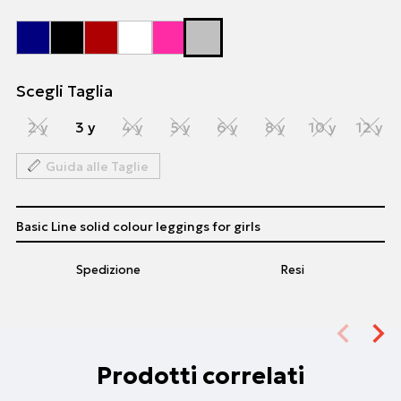
Scegli Taglia
2 y
3 y
4 y
5 y
6 y
8 y
10 y
12 y
Guida alle Taglie
Basic Line solid colour leggings for girls
Spedizione
Resi
Prodotti correlati