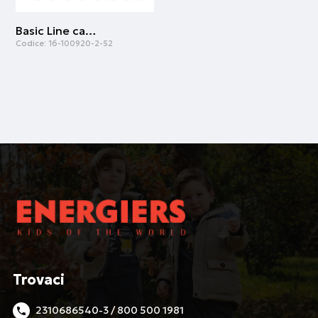
Basic Line capri leggings for girls | Grigio melange
Codice:
16-100920-2-52
Trovaci
2310686540-3 / 800 500 1981