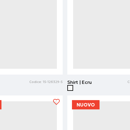
Shirt | Ecru
Codice:
15-126329-5
C
NUOVO