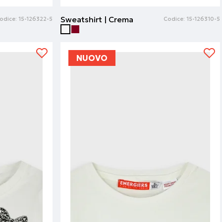
Sweatshirt | Crema
odice:
15-126322-5
Codice:
15-126310-5
NUOVO