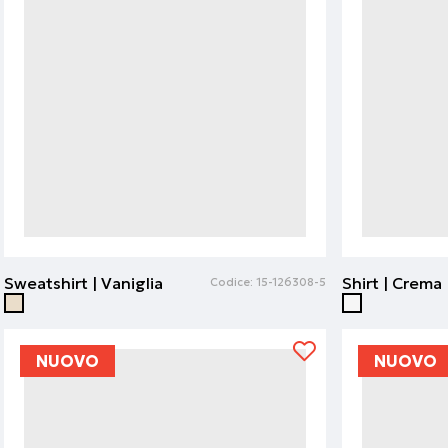
Sweatshirt | Vaniglia
Shirt | Crema
Codice:
15-126308-5
NUOVO
NUOVO