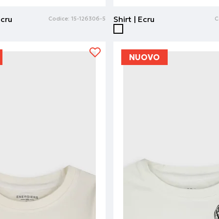
Ecru
Shirt | Ecru
Codice:
15-126306-5
C
NUOVO