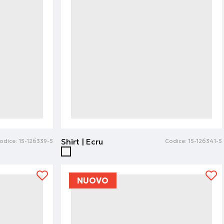
Shirt | Ecru
odice:
15-126339-5
Codice:
15-126341-5
NUOVO