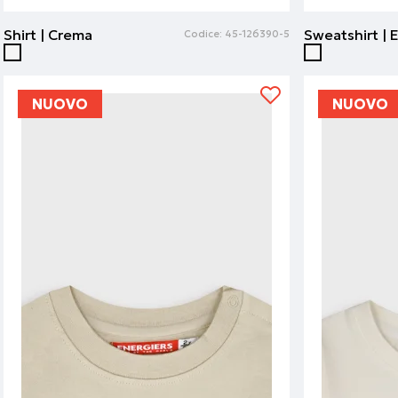
Shirt | Crema
Sweatshirt | 
Codice:
45-126390-5
NUOVO
NUOVO