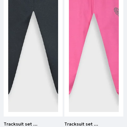
Τracksuit set | Nero
Τracksuit set | Fragola