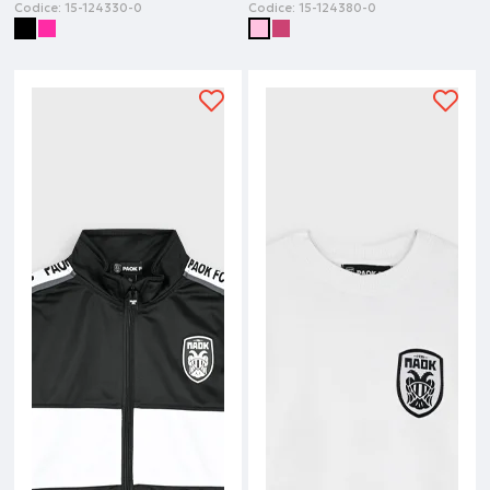
Codice:
15-124330-0
Codice:
15-124380-0