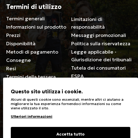
Termini di utilizzo
Termini generali
Limitazioni di
Informazioni sul prodotto
responsabilità
Prezzi
Messaggi promozionali
Disponibilità
Politica sulla riservatezza
Metodi di pagamento
Legge applicabile -
Giurisdizione dei tribunali
Consegne
Tutela dei consumatori
Resi
ESPA
Termini della tessera
associativa
Questo sito utilizza i cookie.
Generale
Alcuni di questi cookie sono essenziali, mentre altri ci aiutano a
migliorare la tua esperienza fornendoci informazioni su come
viene utilizzato il sito.
Negozi
Cura dei vestiti
Ulteriori informazioni
Sconti speciali per disabili
Simboli di lavaggio e
stiratura
Carte regalo
Tipi di tessuto e cura
Domande frequenti
Accetta tutto