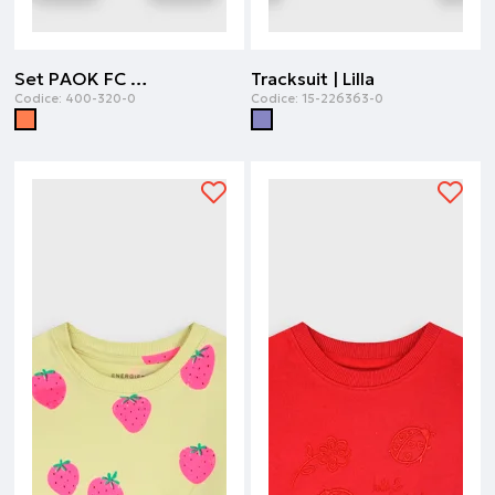
Set PAOK FC | Papaya
Tracksuit | Lilla
Codice:
400-320-0
Codice:
15-226363-0