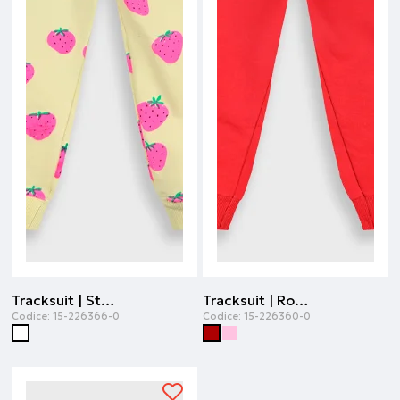
Tracksuit | Stampa all over
Tracksuit | Rosso
Codice:
15-226366-0
Codice:
15-226360-0