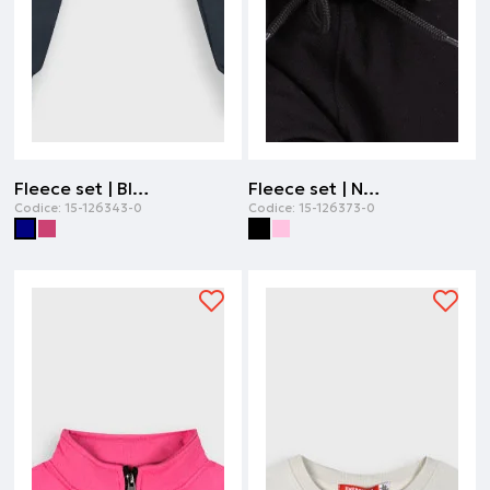
Fleece set | Blu navy
Fleece set | Nero
Codice:
15-126343-0
Codice:
15-126373-0