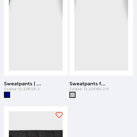
Sweatpants | Blu navy
Sweatpants for boys | Grigio melange
Codice:
12-226123-2
Codice:
12-223165-2-9