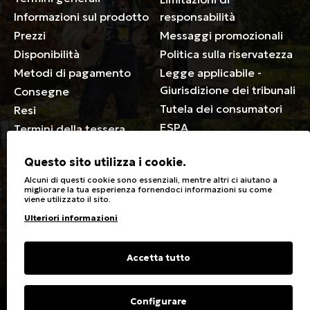
Informazioni sul prodotto
responsabilità
Prezzi
Messaggi promozionali
Disponibilità
Politica sulla riservatezza
Metodi di pagamento
Legge applicabile -
Giurisdizione dei tribunali
Consegne
Tutela dei consumatori
Resi
ESPA
Termini della tessera
associativa
Questo sito utilizza i cookie.
Generale
Alcuni di questi cookie sono essenziali, mentre altri ci aiutano a
migliorare la tua esperienza fornendoci informazioni su come
viene utilizzato il sito.
Negozi
Cura dei vestiti
Ulteriori informazioni
Sconti speciali per disabili
Simboli di lavaggio e
stiratura
Carte regalo
Tipi di tessuto e cura
Domande frequenti
Accetta tutto
Contatto
Guida alle taglie
Configurare
Copyright © 2023 Energiers.gr