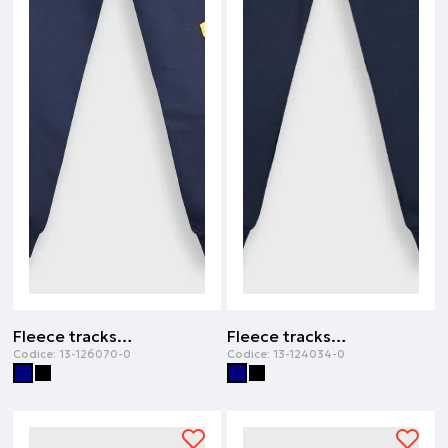
Fleece tracksuit | Blu navy
Fleece tracksuit | Blu navy
Codice:
13-126070-0
Codice:
13-124034-0