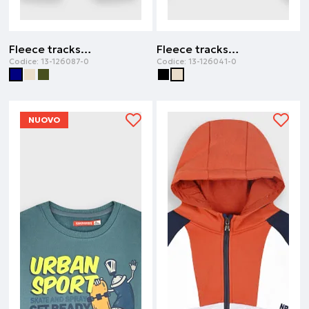
Fleece tracksuit | Blu navy
Fleece tracksuit | Sabbia
Codice:
13-126087-0
Codice:
13-126041-0
NUOVO