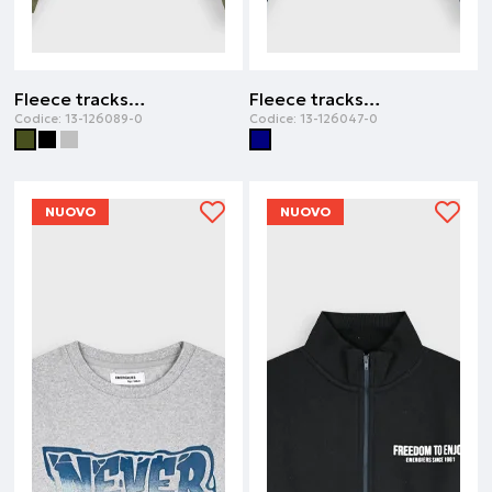
Fleece tracksuit | Kaki
Fleece tracksuit | Blu navy
Codice:
13-126089-0
Codice:
13-126047-0
NUOVO
NUOVO