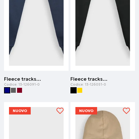
Fleece tracksuit | Blu navy
Fleece tracksuit | Nero
Codice:
13-126091-0
Codice:
13-126051-0
NUOVO
NUOVO