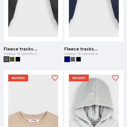
Fleece tracksuit | Antracite
Fleece tracksuit | Blu navy
Codice:
13-126090-0
Codice:
13-126049-0
NUOVO
NUOVO