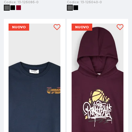
Codice:
13-126086-0
Codice:
13-126040-0
NUOVO
NUOVO