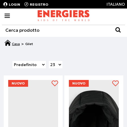
ITALIANO
LOGIN
REGISTRO
Gilet
NUOVO
NUOVO