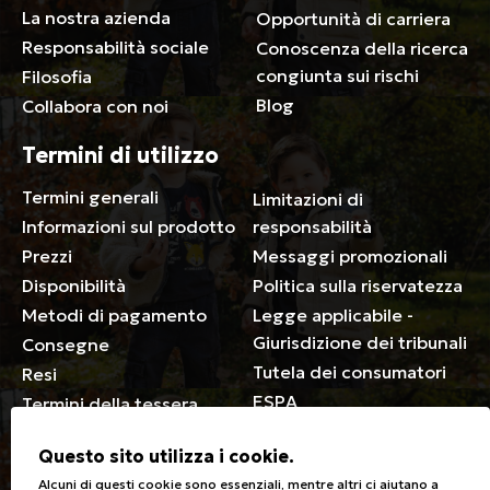
La nostra azienda
Opportunità di carriera
Responsabilità sociale
Conoscenza della ricerca
congiunta sui rischi
Filosofia
Blog
Collabora con noi
Termini di utilizzo
Termini generali
Limitazioni di
Informazioni sul prodotto
responsabilità
Prezzi
Messaggi promozionali
Disponibilità
Politica sulla riservatezza
Metodi di pagamento
Legge applicabile -
Giurisdizione dei tribunali
Consegne
Tutela dei consumatori
Resi
ESPA
Termini della tessera
associativa
Questo sito utilizza i cookie.
Generale
Alcuni di questi cookie sono essenziali, mentre altri ci aiutano a