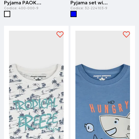
Pyjama PAOK FC | A quadretti
Pyjama set with print for boys | Blu
Codice:
400-000-9
Codice:
32-224103-9