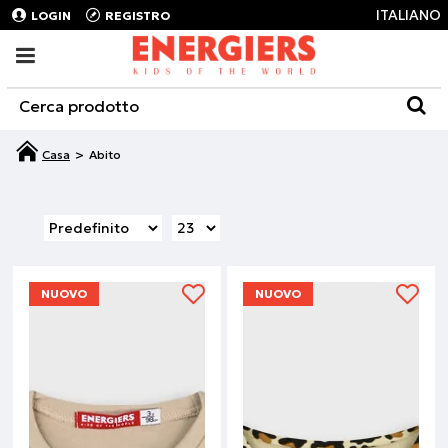
ITALIANO
LOGIN
REGISTRO
Abito
NUOVO
NUOVO