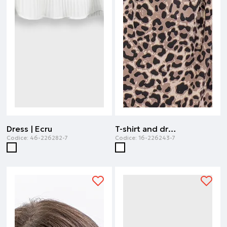
Dress | Ecru
T-shirt and dress | Stampa all over
Codice:
46-226282-7
Codice:
16-226243-7