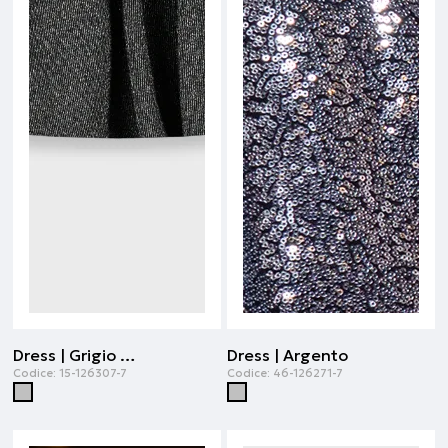
Dress | Grigio melange
Dress | Argento
Codice:
15-126307-7
Codice:
46-126271-7