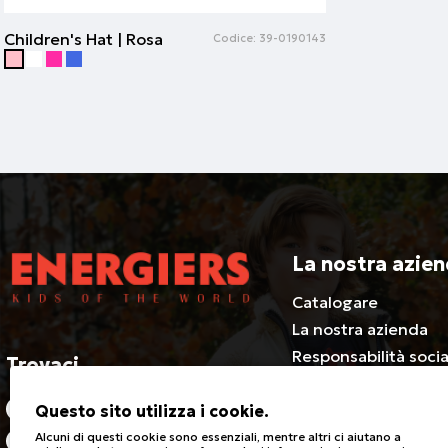
Children's Hat | Rosa
Codice:
39-0190143
La nostra azie
Catalogare
La nostra azienda
Responsabilità socia
Trovaci
Filosofia
2310686540-3 / 800 500 1981
Collabora con noi
Questo sito utilizza i cookie.
Certificati
Alcuni di questi cookie sono essenziali, mentre altri ci aiutano a
21 Riga Feraou, Efkarpia 564