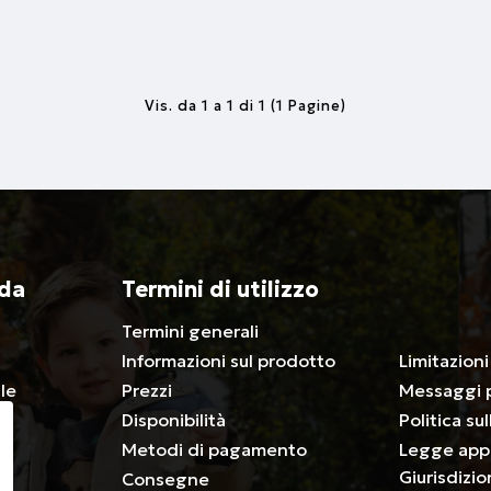
Vis. da 1 a 1 di 1 (1 Pagine)
nda
Termini di utilizzo
Termini generali
associativ
Informazioni sul prodotto
Limitazioni
le
Prezzi
Messaggi 
Disponibilità
Politica su
Metodi di pagamento
Legge appl
Giurisdizio
Consegne