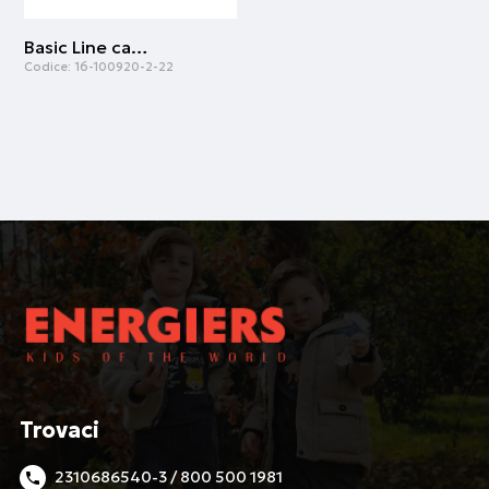
Basic Line capri leggings for girls | Bianco
Codice:
16-100920-2-22
Trovaci
2310686540-3 / 800 500 1981