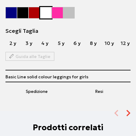
Scegli Taglia
2 y
3 y
4 y
5 y
6 y
8 y
10 y
12 y
Guida alle Taglie
Basic Line solid colour leggings for girls
Spedizione
Resi
Prodotti correlati