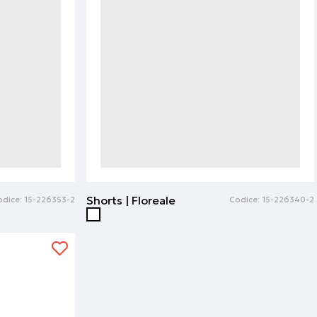
Shorts | Floreale
odice:
15-226353-2
Codice:
15-226340-2