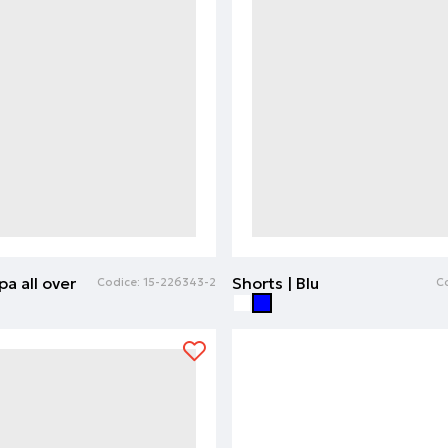
pa all over
Shorts | Blu
Codice:
15-226343-2
C