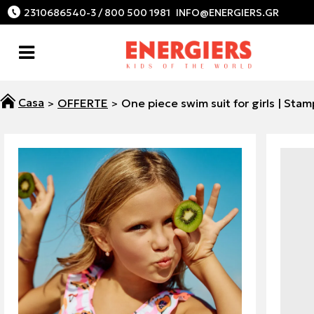
2310686540-3 / 800 500 1981
OFFERTE
One piece swim suit for girls | Stam