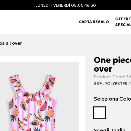
LUNEDÌ - VENERDÌ 08:00-16:30
OFFERT
CARTA REGALO
SPECIAL
pa all over
One piece
over
Product Code:
3
85% POLYESTER-
Seleziona Col
Scegli Taglia