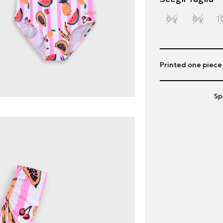
6 y
8 y
1
Printed one piece s
Sp