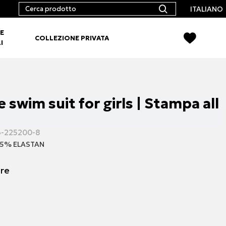
ITALIANO
E
COLLEZIONE PRIVATA
I
 swim suit for girls | Stampa all
6-225200-8
15% ELASTAN
ore