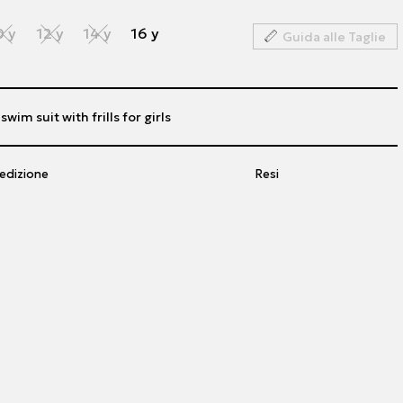
0 y
12 y
14 y
16 y
Guida alle Taglie
wim suit with frills for girls
edizione
Resi