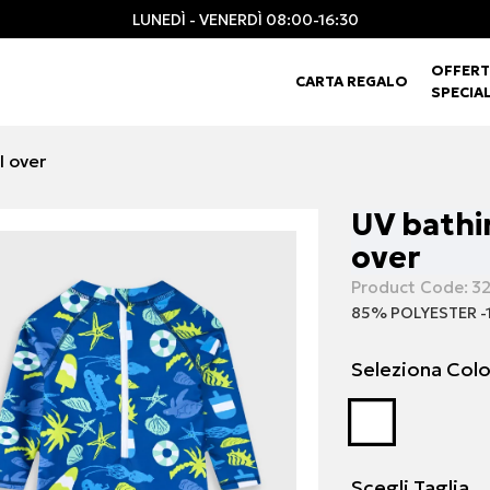
LUNEDÌ - VENERDÌ 08:00-16:30
OFFERT
CARTA REGALO
SPECIAL
l over
UV bathin
over
Product Code:
32
85% POLYESTER -
Seleziona Col
Scegli Taglia