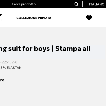
ITALIANO
E
COLLEZIONE PRIVATA
I
g suit for boys | Stampa all
-225152-8
15% ELASTAN
ore