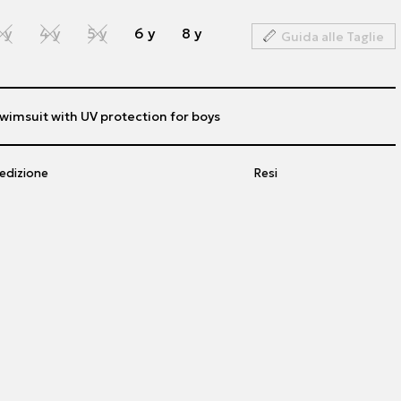
 y
4 y
5 y
6 y
8 y
Guida alle Taglie
wimsuit with UV protection for boys
edizione
Resi