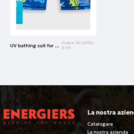
Codice:
32-225152-
UV bathing suit for boys | Stampa all over
8-173
La nostra azie
Catalogare
La nostra azienda