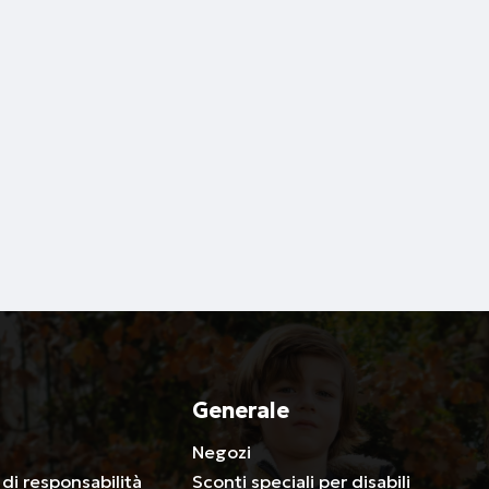
Generale
a
Negozi
 di responsabilità
Sconti speciali per disabili