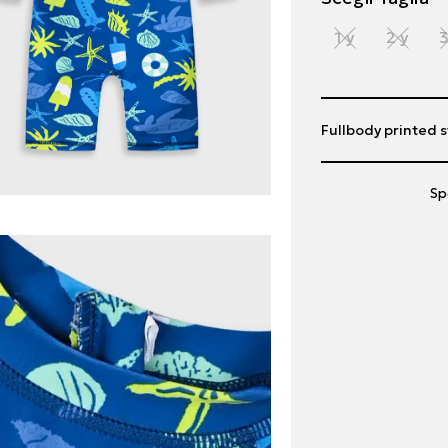
1 y
2 y
3
Fullbody printed s
Sp