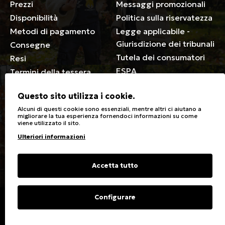
Prezzi
Messaggi promozionali
Disponibilità
Politica sulla riservatezza
Metodi di pagamento
Legge applicabile -
Giurisdizione dei tribunali
Consegne
Tutela dei consumatori
Resi
ESPA
Termini della tessera
associativa
Questo sito utilizza i cookie.
Generale
Alcuni di questi cookie sono essenziali, mentre altri ci aiutano a
migliorare la tua esperienza fornendoci informazioni su come
viene utilizzato il sito.
Negozi
Cura dei vestiti
Ulteriori informazioni
Sconti speciali per disabili
Simboli di lavaggio e
stiratura
Carte regalo
Tipi di tessuto e cura
Accetta tutto
Domande frequenti
Contatto
Guida alle taglie
Configurare
Copyright © 2023 Energiers.gr
Developed and Designed by
Cactus