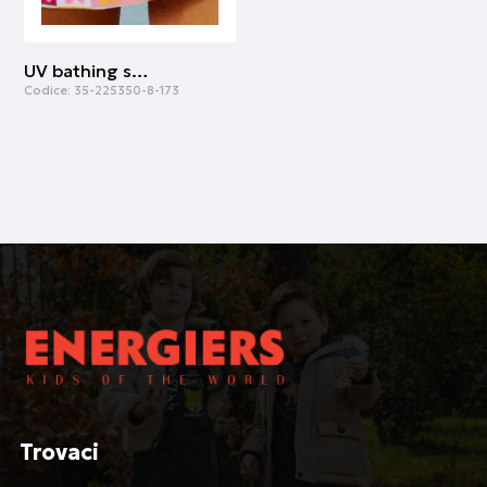
UV bathing suit for girls | Stampa all over
Codice:
35-225350-8-173
Trovaci