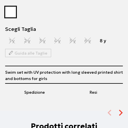
Scegli Taglia
1 y
2 y
3 y
4 y
5 y
6 y
8 y
Guida alle Taglie
Swim set with UV protection with long sleeved printed shirt
and bottoms for girls
Spedizione
Resi
Prodotti correlati