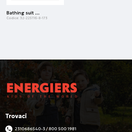
Bathing suit for boys | Stampa all over
Codice:
32-225116-8-173
Trovaci
2310686540-3 / 800 500 1981