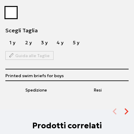
Scegli Taglia
1 y
2 y
3 y
4 y
5 y
Guida alle Taglie
Printed swim briefs for boys
Spedizione
Resi
Prodotti correlati