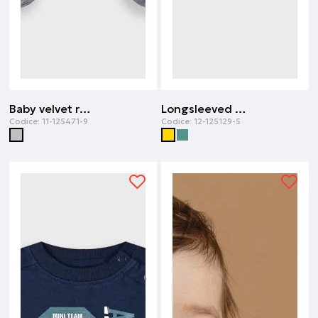
Baby velvet romper | Grigio melange
Longsleeved t-shirt | Zafferano
Codice:
11-125471-9
Codice:
12-125129-5