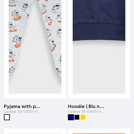
Pyjama with print | Stampa all over
Hoodie | Blu navy
Codice:
32-125101-9
Codice:
13-125011-5