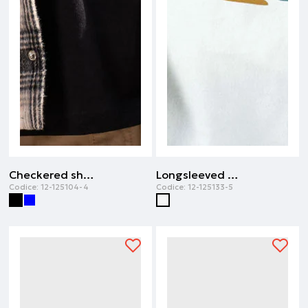
Checkered shacket | Nero
Longsleeved t-shirt | Ecru
Codice:
12-125104-4
Codice:
12-125133-5