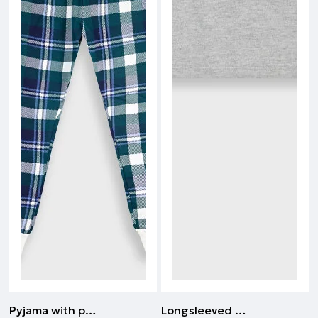
Pyjama with print | A quadretti
Longsleeved t-shirt | Grigio melange