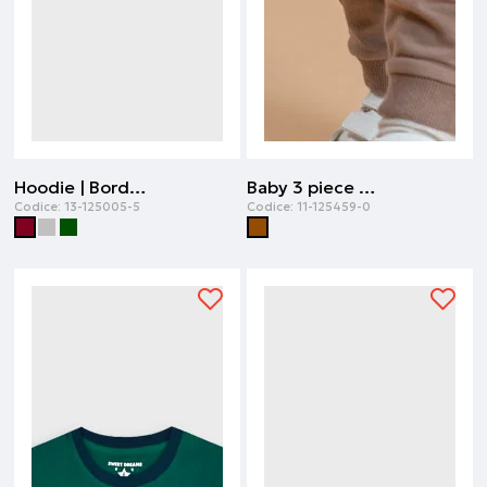
Hoodie | Bordeaux
Baby 3 piece set | Cioccolato
Codice:
13-125005-5
Codice:
11-125459-0