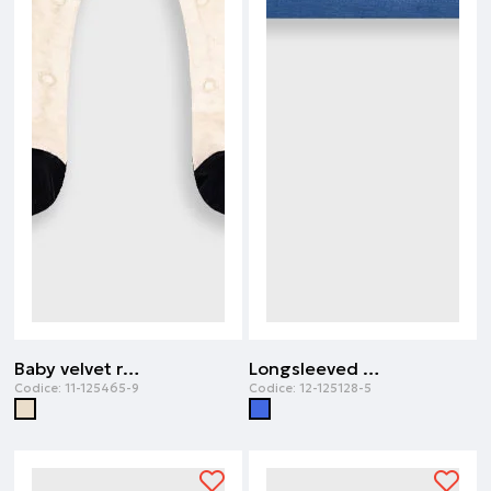
Baby velvet romper | Vaniglia melange
Longsleeved t-shirt | Blu reale
Codice:
11-125465-9
Codice:
12-125128-5