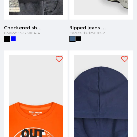
Checkered shacket | Nero
Ripped jeans | Denim blu
Codice:
13-125004-4
Codice:
13-125002-2