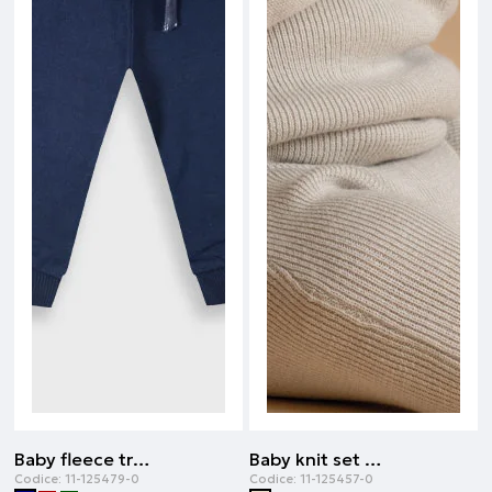
Baby fleece tracksuit | Blu navy
Baby knit set | Beige
Codice:
11-125479-0
Codice:
11-125457-0