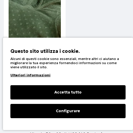
Questo sito utilizza i cookie.
Alcuni di questi cookie sono essenziali, mentre altri ci aiutano a
migliorare la tua esperienza fornendoci informazioni su come
viene utilizzato il sito.
Baby velvet romper | Verde deserto
Ulteriori informazioni
Codice:
11-125455-9
Accetta tutto
1
2
3
4
5
6
7
8
9
Configurare
Filter Products