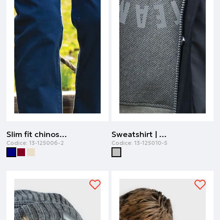
Slim fit chinos | Blu navy
Sweatshirt | Grigio melange
Codice:
13-125006-2
Codice:
13-125010-5