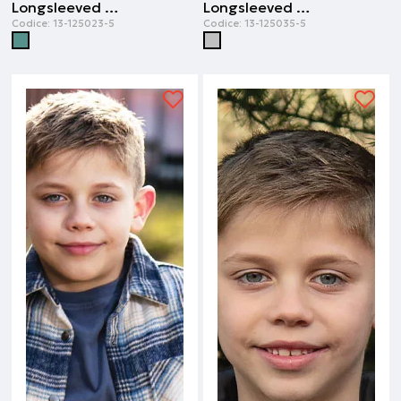
Longsleeved t-shirt | Petrolio
Longsleeved t-shirt | Grigio argento
Codice:
13-125023-5
Codice:
13-125035-5