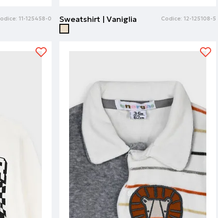
Sweatshirt | Vaniglia
odice:
11-125458-0
Codice:
12-125108-5