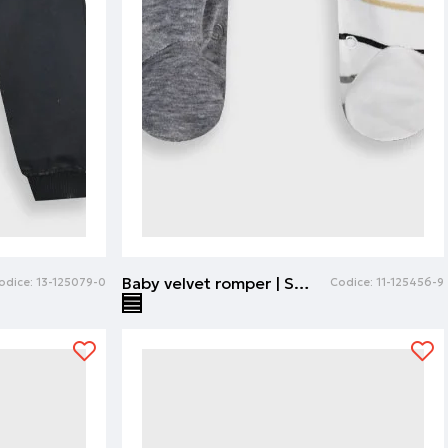
Baby velvet romper | Stampa a righe
odice:
13-125079-0
Codice:
11-125456-9