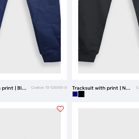
Tracksuit with print | Blu navy
Tracksuit with print | Nero
Codice:
13-125055-0
C