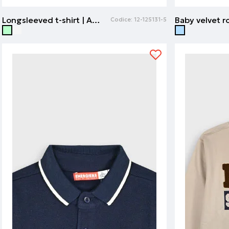
Longsleeved t-shirt | Arachide
Codice:
12-125131-5