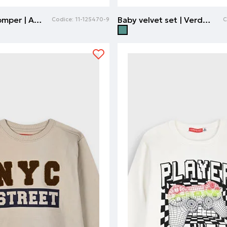
Baby velvet romper | Azzurro chiaro
Baby velvet set | Verde deserto
Codice:
11-125470-9
C