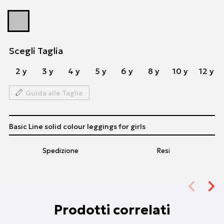
Scegli Taglia
2 y
3 y
4 y
5 y
6 y
8 y
10 y
12 y
Guida alle Taglie
Basic Line solid colour leggings for girls
Spedizione
Resi
Prodotti correlati