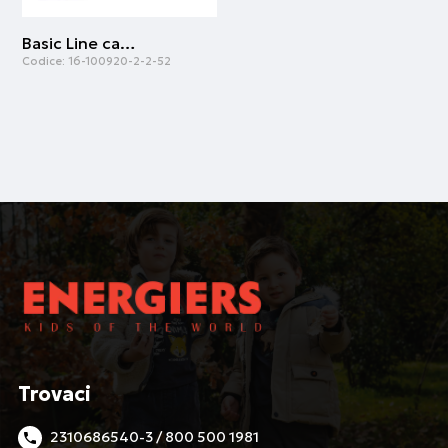
Basic Line capri leggings for girls | Grigio melange
Codice:
16-100920-2-2-52
Trovaci
2310686540-3 / 800 500 1981