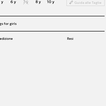
 y
6 y
7 y
8 y
10 y
Guida alle Taglie
s for girls
edizione
Resi