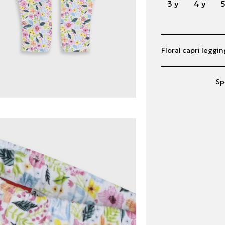
3 y
4 y
5
Floral capri legging
Sp