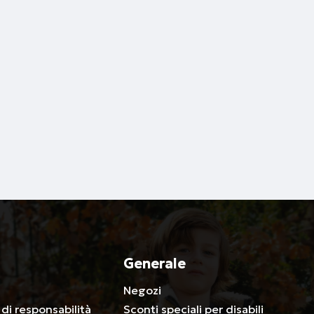
Generale
a
Negozi
 di responsabilità
Sconti speciali per disabili