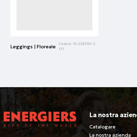
Codice:
15-226330-2-
Leggings | Floreale
177
La nostra azie
Catalogare
La nostra azienda