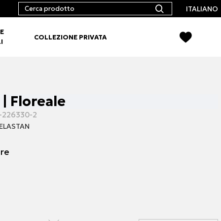
ITALIANO
E
COLLEZIONE PRIVATA
I
| Floreale
-226330-2
ELASTAN
ore