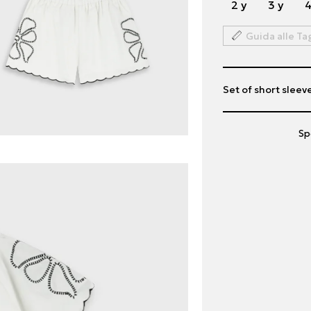
2 y
3 y
4
Guida alle Ta
Set of short sleev
Sp