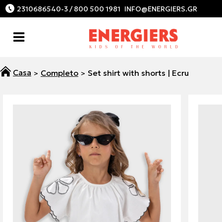
2310686540-3 / 800 500 1981
Completo
Set shirt with shorts | Ecru