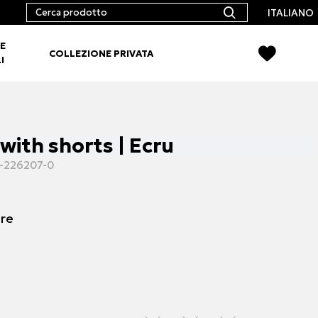
ITALIANO
E
COLLEZIONE PRIVATA
I
 with shorts | Ecru
-226207-0
ore