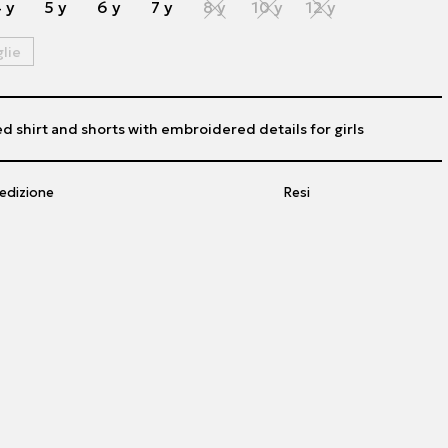
 y
5 y
6 y
7 y
8 y
10 y
12 y
glie
ed shirt and shorts with embroidered details for girls
edizione
Resi