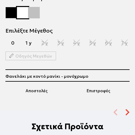
Επιλέξτε Μέγεθος
0
1 y
2 y
3 y
4 y
5 y
6 y
7 y
Οδηγός Μεγεθών
Φανελάκι με κοντό μανίκι - μονόχρωμο
Αποστολές
Επιστροφές
Σχετικά Προϊόντα