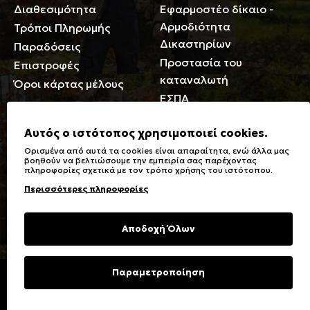
Διαθεσιμότητα
Εφαρμοστέο δίκαιο -
Αρμοδιότητα
Τρόποι Πληρωμής
Δικαστηρίων
Παραδόσεις
Προστασία του
Επιστροφές
καταναλωτή
Όροι κάρτας μέλους
ΕΣΠΑ
Γενικά
Αυτός ο ιστότοπος χρησιμοποιεί cookies.
Ορισμένα από αυτά τα cookies είναι απαραίτητα, ενώ άλλα μας
Καταστήματα
Σύμβολα πλύσης,
βοηθούν να βελτιώσουμε την εμπειρία σας παρέχοντας
πληροφορίες σχετικά με τον τρόπο χρήσης του ιστότοπου.
Ειδικές Εκπτώσεις ΑμΕΑ
σιδερώματος
Περισσότερες πληροφορίες
Δωροκάρτες
Τύποι & Φροντίδα
υφασμάτων
Συχνές Ερωτήσεις
Αποδοχή Όλων
Επικοινωνία
Μεγεθολόγιο
Φροντίδα Ρούχων
Παραμετροποίηση
Copyright © 2023 Energiers.gr
Developed and Designed by
Cactus