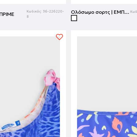
Ολόσωμο σορτς | ΕΜΠΡΙΜΕ
Κωδικός:
36-226220-
Κωδ
ΜΠΡΙΜΕ
8