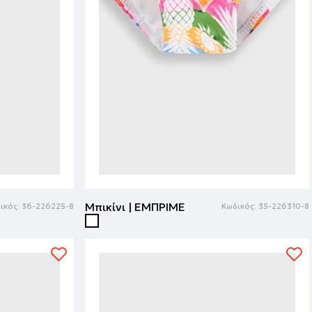
Μπικίνι | ΕΜΠΡΙΜΕ
ικός:
36-226225-8
Κωδικός:
35-226310-8