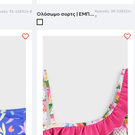
Κωδικός:
36-226224-
ικός:
35-226324-8
Ολόσωμο σορτς | ΕΜΠΡΙΜΕ
8