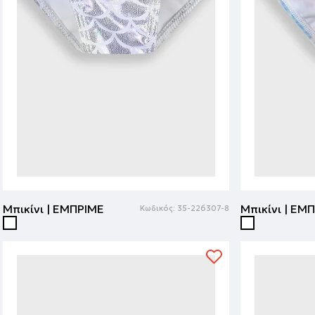
Μπικίνι | ΕΜΠΡΙΜΕ
Μπικίνι | ΕΜ
Κωδικός:
35-226307-8