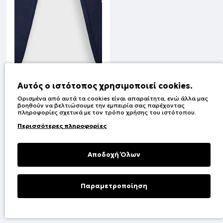
Αυτός ο ιστότοπος χρησιμοποιεί cookies.
Ορισμένα από αυτά τα cookies είναι απαραίτητα, ενώ άλλα μας
βοηθούν να βελτιώσουμε την εμπειρία σας παρέχοντας
πληροφορίες σχετικά με τον τρόπο χρήσης του ιστότοπου.
Φούτερ φόρμα με τύπωμα | ΜΑΡΕΝ
Περισσότερες πληροφορίες
Κωδικός:
13-125035-0
Αποδοχή Όλων
1
2
3
4
5
6
7
8
9
Παραμετροποίηση
Φίλτρα
Βλέπετε 1-23 από τα 1122 αποτελέσματα