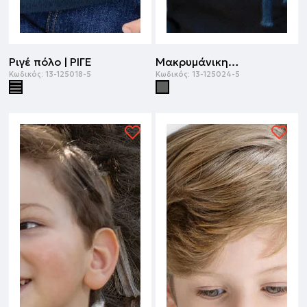
Ριγέ πόλο | ΡΙΓΕ
Μακρυμάνικη μπλούζα | ΑΝΘΡΑΚΙ
Κωδικός:
13-125018-5
Κωδικός:
13-125024-5