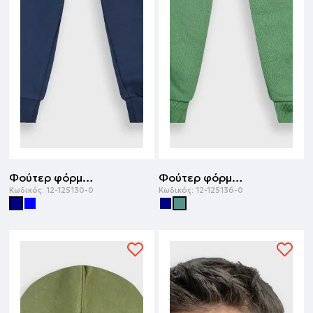
Φούτερ φόρμα με τύπωμα | ΜΑΡΕΝ
Φούτερ φόρμα με απλικέ | ΠΡΑΣΙΝΟ ΤΗΣ ΕΡΗΜΟΥ
Κωδικός:
12-125130-0
Κωδικός:
12-125136-0