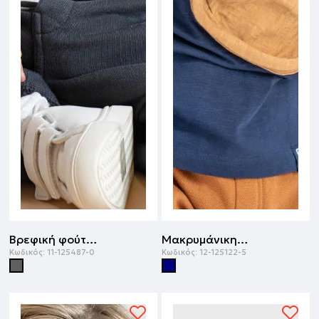
Βρεφική φούτερ φόρμα | ΑΝΘΡΑΚΙ
Μακρυμάνικη μπλούζα | ΜΑΡΕΝ
Κωδικός:
11-125487-0
Κωδικός:
12-125122-5