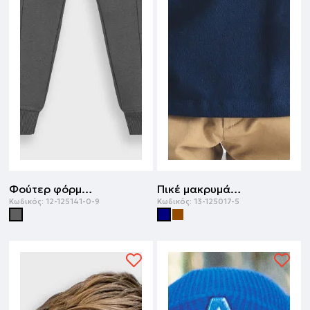
Φούτερ φόρμα με τύπωμα | ΑΝΘΡΑΚΙ
Πικέ μακρυμάνικη μπλούζα | ΜΑΡΕΝ
Κωδικός:
12-125141-0-9
Κωδικός:
13-125017-5