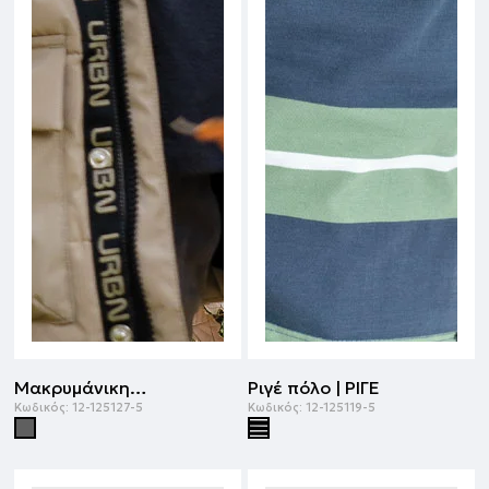
Μακρυμάνικη μπλούζα | ΑΝΘΡΑΚΙ
Ριγέ πόλο | ΡΙΓΕ
Κωδικός:
12-125127-5
Κωδικός:
12-125119-5