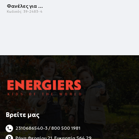
Φανέλες για αγόρι | ΜΑΡΕΝ
Κωδικός:
39-2483-4
Βρείτε μας
2310686540-3 / 800 500 1981
Ρήγα Φεραίου 21, Ευκαρπία 564 29