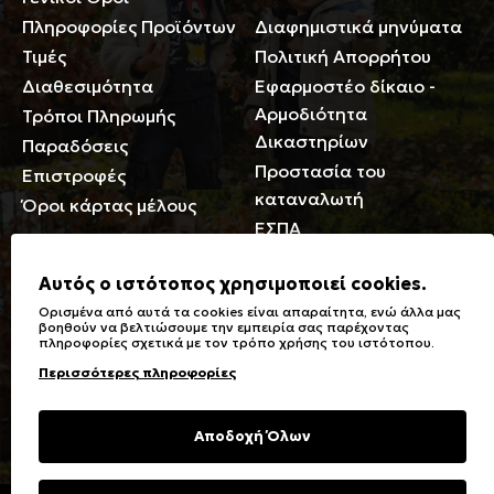
Πληροφορίες Προϊόντων
Διαφημιστικά μηνύματα
Τιμές
Πολιτική Απορρήτου
Διαθεσιμότητα
Εφαρμοστέο δίκαιο -
Αρμοδιότητα
Τρόποι Πληρωμής
Δικαστηρίων
Παραδόσεις
Προστασία του
Επιστροφές
καταναλωτή
Όροι κάρτας μέλους
ΕΣΠΑ
Γενικά
Αυτός ο ιστότοπος χρησιμοποιεί cookies.
Ορισμένα από αυτά τα cookies είναι απαραίτητα, ενώ άλλα μας
Καταστήματα
Σύμβολα πλύσης,
βοηθούν να βελτιώσουμε την εμπειρία σας παρέχοντας
πληροφορίες σχετικά με τον τρόπο χρήσης του ιστότοπου.
Ειδικές Εκπτώσεις ΑμΕΑ
σιδερώματος
Περισσότερες πληροφορίες
Δωροκάρτες
Τύποι & Φροντίδα
υφασμάτων
Συχνές Ερωτήσεις
Αποδοχή Όλων
Επικοινωνία
Μεγεθολόγιο
Φροντίδα Ρούχων