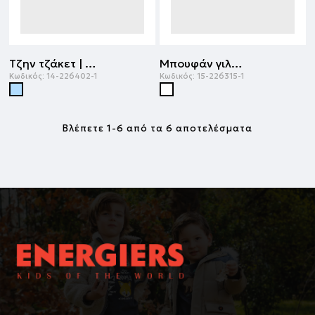
Τζην τζάκετ | ΑΝΟΙΧΤΟ ΜΠΛΕ ΤΖΗΝ
Μπουφάν γιλέκο | ΛΕΥΚΟ
Κωδικός:
14-226402-1
Κωδικός:
15-226315-1
Βλέπετε 1-6 από τα 6 αποτελέσματα