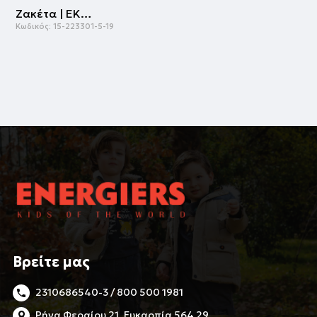
Ζακέτα | ΕΚΡΟΥ
Κωδικός:
15-223301-5-19
Βρείτε μας
2310686540-3 / 800 500 1981
Ρήγα Φεραίου 21, Ευκαρπία 564 29