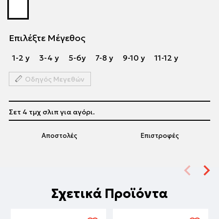
Επιλέξτε Μέγεθος
1-2 y
3-4 y
5-6y
7-8 y
9-10 y
11-12 y
Οδηγός Μεγεθών
Σετ 4 τμχ σλιπ για αγόρι.
Αποστολές
Επιστροφές
Σχετικά Προϊόντα