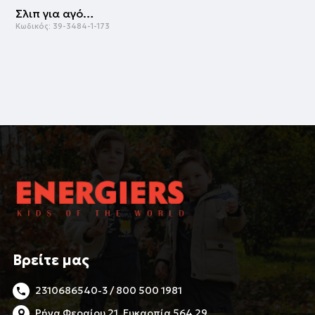
Σλιπ για αγόρι | ΕΜΠΡΙΜΕ
Κωδικός:
39-3484-1-173
Βρείτε μας
2310686540-3 / 800 500 1981
Ρήγα Φεραίου 21, Ευκαρπία 564 29