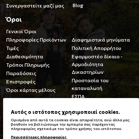
Blog
Συνεργαστείτε μαζί μας
Όροι
Γενικοί Όροι
Περιορισμοί ευθύνης
Πληροφορίες Προϊόντων
Διαφημιστικά μηνύματα
Τιμές
Πολιτική Απορρήτου
Διαθεσιμότητα
Εφαρμοστέο δίκαιο -
Αρμοδιότητα
Τρόποι Πληρωμής
Δικαστηρίων
Παραδόσεις
Προστασία του
Επιστροφές
καταναλωτή
Όροι κάρτας μέλους
ΕΣΠΑ
Γενικά
Αυτός ο ιστότοπος χρησιμοποιεί cookies.
Ορισμένα από αυτά τα cookies είναι απαραίτητα, ενώ άλλα μας
Καταστήματα
Σύμβολα πλύσης,
βοηθούν να βελτιώσουμε την εμπειρία σας παρέχοντας
πληροφορίες σχετικά με τον τρόπο χρήσης του ιστότοπου.
Ειδικές Εκπτώσεις ΑμΕΑ
σιδερώματος
Περισσότερες πληροφορίες