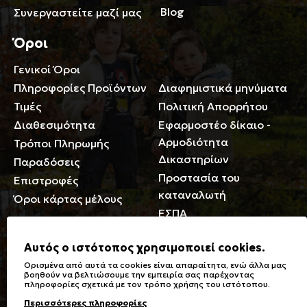
Blog
Συνεργαστείτε μαζί μας
Όροι
Γενικοί Όροι
Περιορισμοί ευθύνης
Πληροφορίες Προϊόντων
Διαφημιστικά μηνύματα
Τιμές
Πολιτική Απορρήτου
Διαθεσιμότητα
Εφαρμοστέο δίκαιο -
Αρμοδιότητα
Τρόποι Πληρωμής
Δικαστηρίων
Παραδόσεις
Προστασία του
Επιστροφές
καταναλωτή
Όροι κάρτας μέλους
ΕΣΠΑ
Γενικά
Αυτός ο ιστότοπος χρησιμοποιεί cookies.
Ορισμένα από αυτά τα cookies είναι απαραίτητα, ενώ άλλα μας
Καταστήματα
Σύμβολα πλύσης,
βοηθούν να βελτιώσουμε την εμπειρία σας παρέχοντας
πληροφορίες σχετικά με τον τρόπο χρήσης του ιστότοπου.
Ειδικές Εκπτώσεις ΑμΕΑ
σιδερώματος
Περισσότερες πληροφορίες