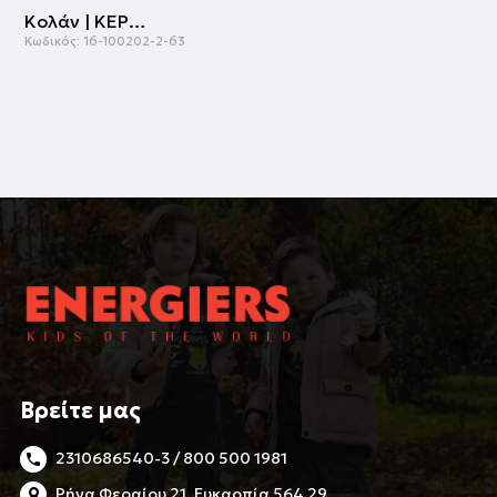
Κολάν | ΚΕΡΑΣΣΙ
Κωδικός:
16-100202-2-63
Βρείτε μας
2310686540-3 / 800 500 1981
Ρήγα Φεραίου 21, Ευκαρπία 564 29