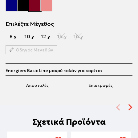
Επιλέξτε Μέγεθος
8 y
10 y
12 y
14 y
16 y
Οδηγός Μεγεθών
Energiers Basic Line μακρύ κολάν για κορίτσι
Αποστολές
Επιστροφές
Σχετικά Προϊόντα