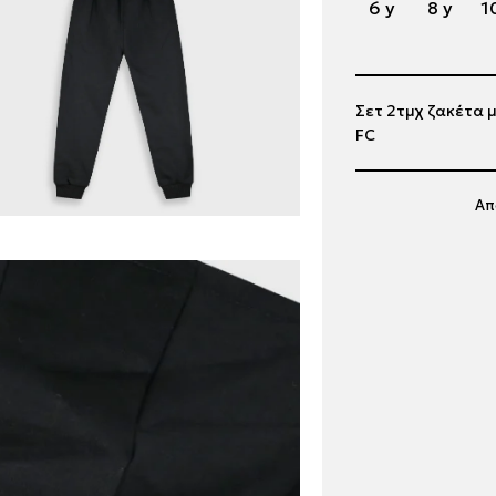
6 y
8 y
1
Σετ 2τμχ ζακέτα 
FC
Απ