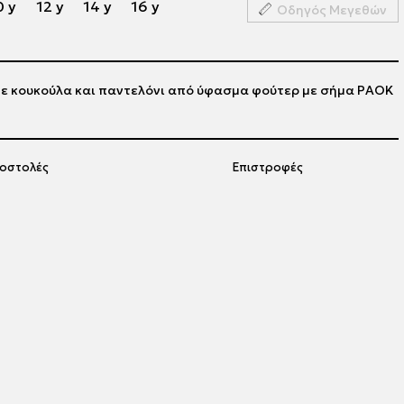
0 y
12 y
14 y
16 y
Οδηγός Μεγεθών
με κουκούλα και παντελόνι από ύφασμα φούτερ με σήμα PAOK
οστολές
Επιστροφές