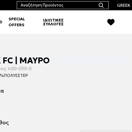
GREEK
SPECIAL
ΙΔΙΩΤΙΚΕΣ
RD
ΣΥΛΛΟΓΕΣ
OFFERS
 FC | ΜΑΥΡΟ
ος:
400-030-0
%ΠΟΛΥΕΣΤΕΡ
μα
εθος