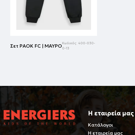
Κωδικός:
400-030-
Σετ PAOK FC | ΜΑΥΡΟ
0-13
Η εταιρεία μας
Κατάλογοι
Η εταιρεία μας