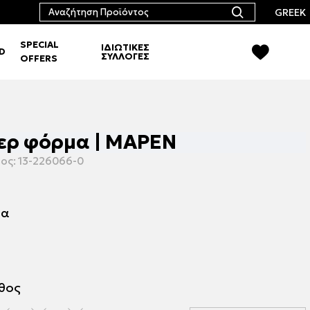
GREEK
SPECIAL
ΙΔΙΩΤΙΚΕΣ
RD
ΣΥΛΛΟΓΕΣ
OFFERS
ερ φόρμα | ΜΑΡΕΝ
ος:
13-226066-0
μα
εθος