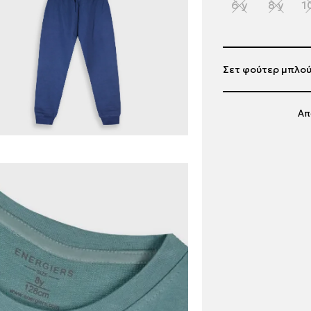
6 y
8 y
1
Σετ φούτερ μπλού
Απ