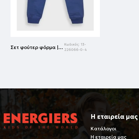
Κωδικός:
13-
Σετ φούτερ φόρμα | ΜΑΡΕΝ
226066-0-4
Η εταιρεία μας
Κατάλογοι
Η εταιρεία μας