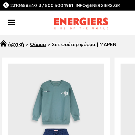
2310686540-3 / 800 500 1981
Φόρμα
Σετ φούτερ φόρμα | ΜΑΡΕΝ