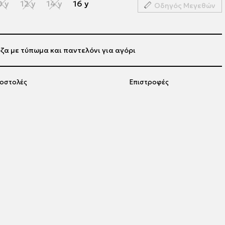
0 y
12 y
14 y
16 y
Οδηγός Μεγεθών
ζα με τύπωμα και παντελόνι για αγόρι
οστολές
Επιστροφές