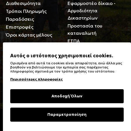
Διαθεσιμότητα
Εφαρμοστέο δίκαιο -
Αρμοδιότητα
Τρόποι Πληρωμής
Δικαστηρίων
Παραδόσεις
Προστασία του
Επιστροφές
καταναλωτή
Όροι κάρτας μέλους
ΕΣΠΑ
Γενικά
Αυτός ο ιστότοπος χρησιμοποιεί cookies.
Ορισμένα από αυτά τα cookies είναι απαραίτητα, ενώ άλλα μας
Καταστήματα
Σύμβολα πλύσης,
βοηθούν να βελτιώσουμε την εμπειρία σας παρέχοντας
πληροφορίες σχετικά με τον τρόπο χρήσης του ιστότοπου.
Ειδικές Εκπτώσεις ΑμΕΑ
σιδερώματος
Περισσότερες πληροφορίες
Δωροκάρτες
Τύποι & Φροντίδα
υφασμάτων
Συχνές Ερωτήσεις
Αποδοχή Όλων
Επικοινωνία
Μεγεθολόγιο
Φροντίδα Ρούχων
Παραμετροποίηση
Copyright © 2023 Energiers.gr
Developed and Designed by
Cactus