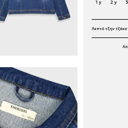
1 y
2 y
3
Λεπτό τζην τζάκετ
Απ