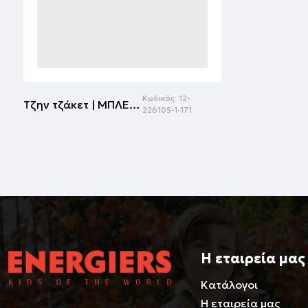
Κωδικός:
12-
Τζην τζάκετ | ΜΠΛΕ ΤΖΗΝ
226105-1-171
Η εταιρεία μας
Κατάλογοι
Η εταιρεία μας