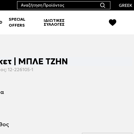
GREEK
SPECIAL
ΙΔΙΩΤΙΚΕΣ
RD
ΣΥΛΛΟΓΕΣ
OFFERS
κετ | ΜΠΛΕ ΤΖΗΝ
ος:
12-226105-1
μα
εθος