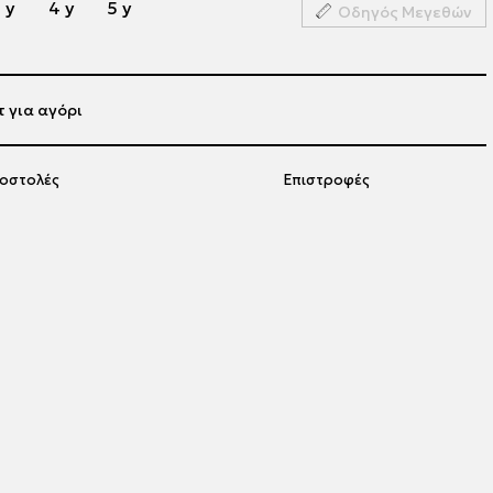
 y
4 y
5 y
Οδηγός Μεγεθών
 για αγόρι
οστολές
Επιστροφές