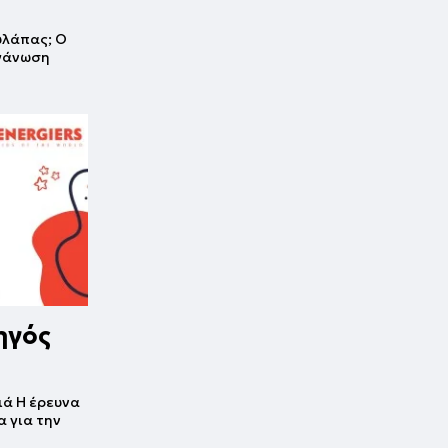
υλάπας; Ο
ργάνωση
ηγός
ιά Η έρευνα
 για την