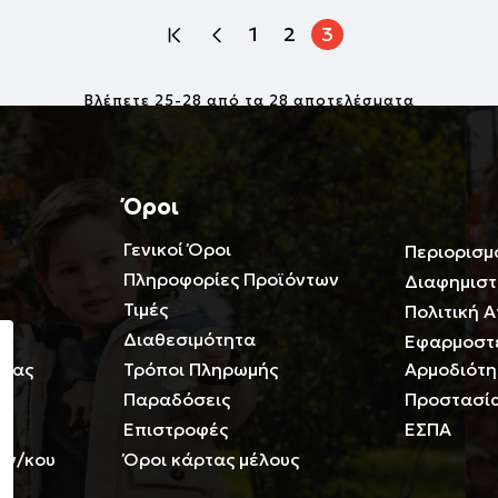
1
2
3
Βλέπετε 25-28 από τα 28 αποτελέσματα
Όροι
Γενικοί Όροι
Περιορισμ
Πληροφορίες Προϊόντων
Διαφημιστ
Τιμές
Πολιτική 
Διαθεσιμότητα
Εφαρμοστέ
 μας
Τρόποι Πληρωμής
Αρμοδιότη
Παραδόσεις
Προστασία
Επιστροφές
ΕΣΠΑ
υν/κου
Όροι κάρτας μέλους