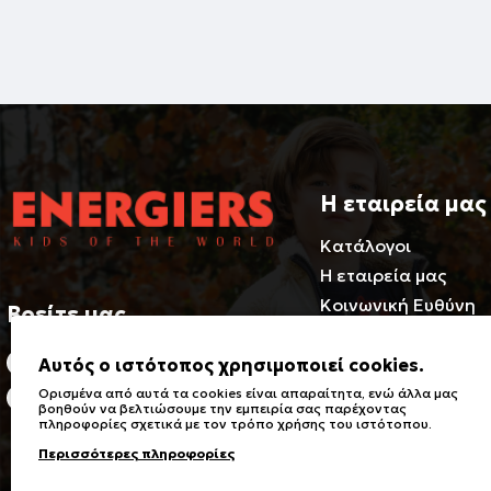
Η εταιρεία μας
Κατάλογοι
Η εταιρεία μας
Κοινωνική Ευθύνη
Βρείτε μας
Φιλοσοφία
2310686540-3 / 800 500 1981
Συνεργαστείτε μαζί
Αυτός ο ιστότοπος χρησιμοποιεί cookies.
Certificates
Ορισμένα από αυτά τα cookies είναι απαραίτητα, ενώ άλλα μας
Ρήγα Φεραίου 21, Ευκαρπία
βοηθούν να βελτιώσουμε την εμπειρία σας παρέχοντας
564 29
Ευκαιρίες Καριέρας
πληροφορίες σχετικά με τον τρόπο χρήσης του ιστότοπου.
Γνωσ/ση Έρευνας Σ
Περισσότερες πληροφορίες
Κινδύνου