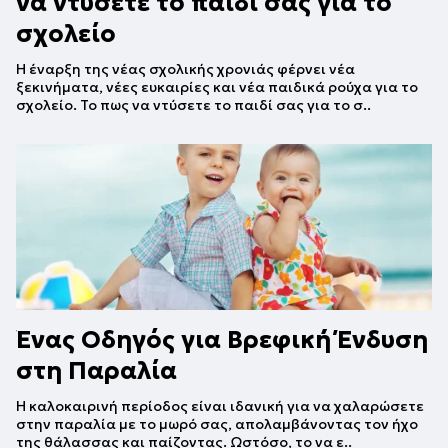
να ντύσετε το παιδί σας για το
σχολείο
Η έναρξη της νέας σχολικής χρονιάς φέρνει νέα
ξεκινήματα, νέες ευκαιρίες και νέα παιδικά ρούχα για το
σχολείο. Το πως να ντύσετε το παιδί σας για το σ..
Ένας Οδηγός για Βρεφική Ένδυση
στη Παραλία
Η καλοκαιρινή περίοδος είναι ιδανική για να χαλαρώσετε
στην παραλία με το μωρό σας, απολαμβάνοντας τον ήχο
της θάλασσας και παίζοντας. Ωστόσο, το να ε..