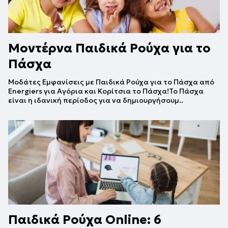
Μοντέρνα Παιδικά Ρούχα για το
Πάσχα
Μοδάτες Εμφανίσεις με Παιδικά Ρούχα για το Πάσχα από
Energiers για Αγόρια και Κορίτσια το Πάσχα!Το Πάσχα
είναι η ιδανική περίοδος για να δημιουργήσουμ..
Παιδικά Ρούχα Online: 6