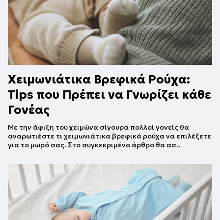
Χειμωνιάτικα Βρεφικά Ρούχα:
Tips που Πρέπει να Γνωρίζει κάθε
Γονέας
Με την άφιξη του χειμώνα σίγουρα πολλοί γονείς θα
αναρωτιέστε τι χειμωνιάτικα βρεφικά ρούχα να επιλέξετε
για το μωρό σας. Στο συγκεκριμένο άρθρο θα ασ..