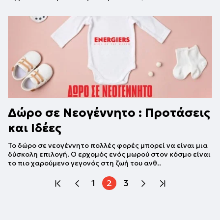
Δώρο σε Νεογέννητο : Προτάσεις
και Ιδέες
Το δώρο σε νεογέννητο πολλές φορές μπορεί να είναι μια
δύσκολη επιλογή. Ο ερχομός ενός μωρού στον κόσμο είναι
το πιο χαρούμενο γεγονός στη ζωή του ανθ..
1
2
3