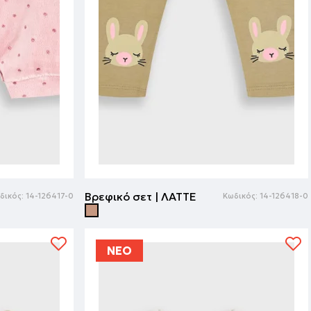
Βρεφικό σετ | ΛΑΤΤΕ
δικός:
14-126417-0
Κωδικός:
14-126418-0
ΝΕΟ