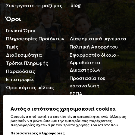
Blog
Συνεργαστείτε μαζί μας
Όροι
Γενικοί Όροι
Περιορισμοί ευθύνης
Πληροφορίες Προϊόντων
Διαφημιστικά μηνύματα
Τιμές
Πολιτική Απορρήτου
Διαθεσιμότητα
Εφαρμοστέο δίκαιο -
Αρμοδιότητα
Τρόποι Πληρωμής
Δικαστηρίων
Παραδόσεις
Προστασία του
Επιστροφές
καταναλωτή
Όροι κάρτας μέλους
ΕΣΠΑ
Γενικά
Αυτός ο ιστότοπος χρησιμοποιεί cookies.
Ορισμένα από αυτά τα cookies είναι απαραίτητα, ενώ άλλα μας
Καταστήματα
Σύμβολα πλύσης,
βοηθούν να βελτιώσουμε την εμπειρία σας παρέχοντας
πληροφορίες σχετικά με τον τρόπο χρήσης του ιστότοπου.
Ειδικές Εκπτώσεις ΑμΕΑ
σιδερώματος
Περισσότερες πληροφορίες