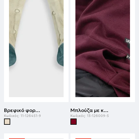
Βρεφικό φορμάκι | ΒΑΝΙΛΙΑ
Μπλούζα με κουκούλα | ΒΟΥΡΓΟΥΝΔΙ
Κωδικός:
11-126451-9
Κωδικός:
13-126009-5