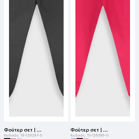
Φούτερ σετ | ΑΝΘΡΑΚΙ
Φούτερ σετ | ΦΟΥΞ
Κωδικός:
16-126287-0
Κωδικός:
15-126389-0