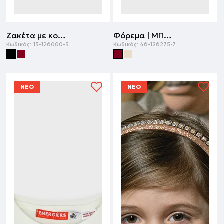
Ζακέτα με κουκούλα | ΜΑΥΡΟ
Φόρεμα | ΜΠΟΡΝΤΩ
Κωδικός:
13-126000-5
Κωδικός:
46-126275-7
ΝΕΟ
ΝΕΟ