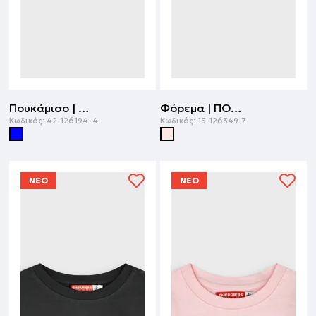
Πουκάμισο | ΜΠΛΕ
Φόρεμα | ΠΟΥΔΡΑ
Κωδικός:
42-126194-4
Κωδικός:
15-126349-7
ΝΕΟ
ΝΕΟ