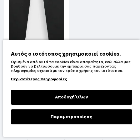
Αυτός ο ιστότοπος χρησιμοποιεί cookies.
Ορισμένα από αυτά τα cookies είναι απαραίτητα, ενώ άλλα μας
βοηθούν να βελτιώσουμε την εμπειρία σας παρέχοντας
πληροφορίες σχετικά με τον τρόπο χρήσης του ιστότοπου.
Φούτερ σετ | ΜΑΥΡΟ
Περισσότερες πληροφορίες
Κωδικός:
16-126274-0
Αποδοχή Όλων
1
2
3
4
5
6
7
8
9
Παραμετροποίηση
Φίλτρα