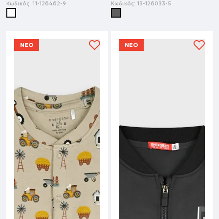
Κωδικός:
11-126462-9
Κωδικός:
13-126033-5
ΝΕΟ
ΝΕΟ