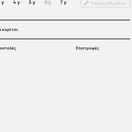
 y
4 y
5 y
6 y
7 y
Οδηγός Μεγεθών
α κορίτσι
οστολές
Επιστροφές