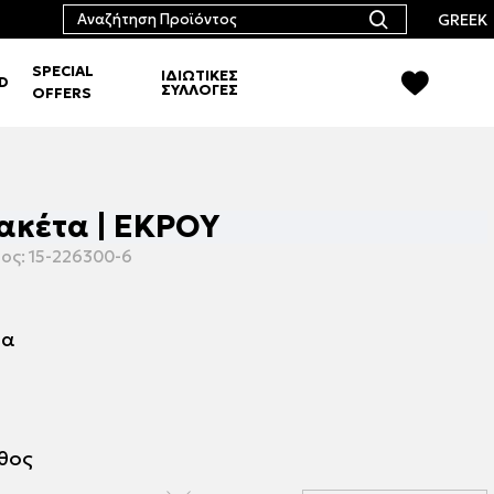
GREEK
SPECIAL
ΙΔΙΩΤΙΚΕΣ
RD
ΣΥΛΛΟΓΕΣ
OFFERS
ακέτα | ΕΚΡΟΥ
ος:
15-226300-6
μα
εθος