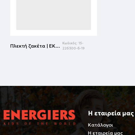
Κωδικός:
15-
Πλεκτή ζακέτα | ΕΚΡΟΥ
226300-6-19
Η εταιρεία μας
Κατάλογοι
Η εταιρεία μας