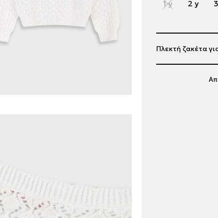
1 y
2 y
3
Πλεκτή ζακέτα γι
Απ