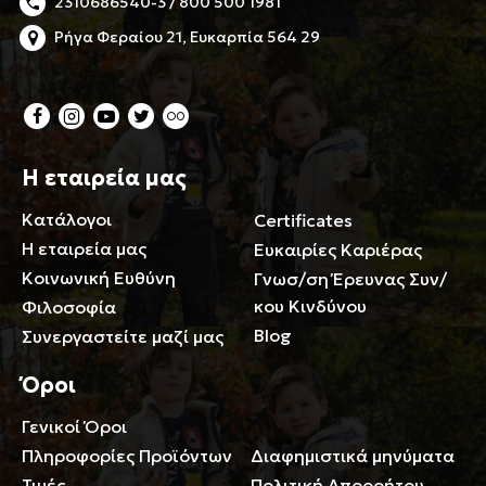
2310686540-3 / 800 500 1981
Ρήγα Φεραίου 21, Ευκαρπία 564 29
Η εταιρεία μας
Κατάλογοι
Certificates
Η εταιρεία μας
Ευκαιρίες Καριέρας
Κοινωνική Ευθύνη
Γνωσ/ση Έρευνας Συν/
κου Κινδύνου
Φιλοσοφία
Blog
Συνεργαστείτε μαζί μας
Όροι
Γενικοί Όροι
Περιορισμοί ευθύνης
Πληροφορίες Προϊόντων
Διαφημιστικά μηνύματα
Τιμές
Πολιτική Απορρήτου