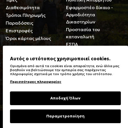
Διαθεσιμότητα
Εφαρμοστέο δίκαιο -
Αρμοδιότητα
Τρόποι Πληρωμής
Δικαστηρίων
Παραδόσεις
Προστασία του
Επιστροφές
καταναλωτή
Όροι κάρτας μέλους
ΕΣΠΑ
Γενικά
Αυτός ο ιστότοπος χρησιμοποιεί cookies.
Ορισμένα από αυτά τα cookies είναι απαραίτητα, ενώ άλλα μας
Καταστήματα
Σύμβολα πλύσης,
βοηθούν να βελτιώσουμε την εμπειρία σας παρέχοντας
πληροφορίες σχετικά με τον τρόπο χρήσης του ιστότοπου.
Ειδικές Εκπτώσεις ΑμΕΑ
σιδερώματος
Περισσότερες πληροφορίες
Δωροκάρτες
Τύποι & Φροντίδα
υφασμάτων
Συχνές Ερωτήσεις
Αποδοχή Όλων
Επικοινωνία
Μεγεθολόγιο
Φροντίδα Ρούχων
Παραμετροποίηση
Copyright © 2023 Energiers.gr
Developed and Designed by
Cactus