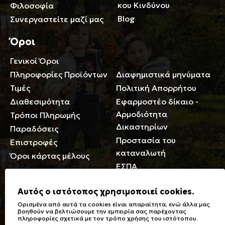
κου Κινδύνου
Φιλοσοφία
Blog
Συνεργαστείτε μαζί μας
Όροι
Γενικοί Όροι
Περιορισμοί ευθύνης
Πληροφορίες Προϊόντων
Διαφημιστικά μηνύματα
Τιμές
Πολιτική Απορρήτου
Διαθεσιμότητα
Εφαρμοστέο δίκαιο -
Αρμοδιότητα
Τρόποι Πληρωμής
Δικαστηρίων
Παραδόσεις
Προστασία του
Επιστροφές
καταναλωτή
Όροι κάρτας μέλους
ΕΣΠΑ
Γενικά
Αυτός ο ιστότοπος χρησιμοποιεί cookies.
Ορισμένα από αυτά τα cookies είναι απαραίτητα, ενώ άλλα μας
Καταστήματα
Σύμβολα πλύσης,
βοηθούν να βελτιώσουμε την εμπειρία σας παρέχοντας
πληροφορίες σχετικά με τον τρόπο χρήσης του ιστότοπου.
Ειδικές Εκπτώσεις ΑμΕΑ
σιδερώματος