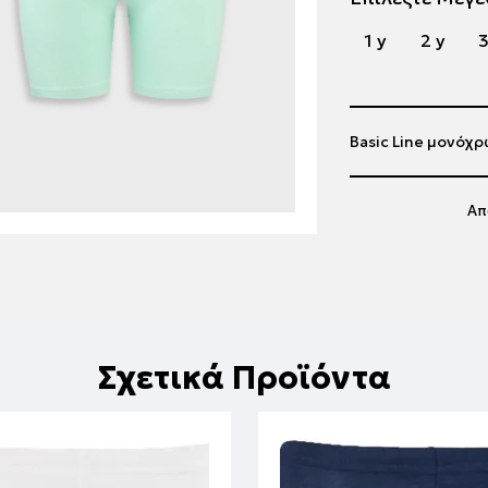
1 y
2 y
3
Basic Line μονόχρ
Απ
Σχετικά Προϊόντα