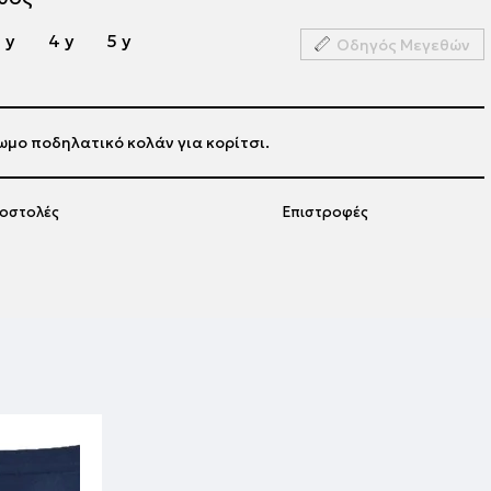
 y
4 y
5 y
Οδηγός Μεγεθών
ωμο ποδηλατικό κολάν για κορίτσι.
οστολές
Επιστροφές