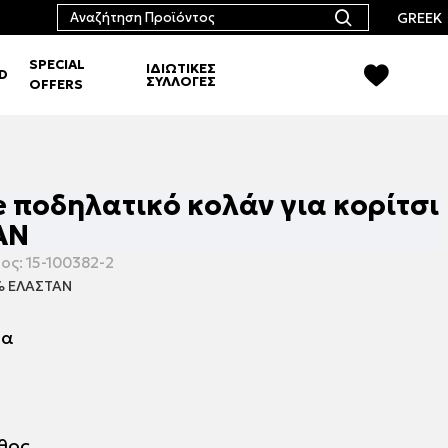
GREEK
SPECIAL
ΙΔΙΩΤΙΚΕΣ
RD
ΣΥΛΛΟΓΕΣ
OFFERS
ne ποδηλατικό κολάν για κορίτσι
ΑΝ
ος:
15-100382-2
% ΕΛΑΣΤΑΝ
μα
εθος