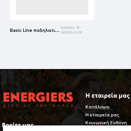
Κωδικός:
15-
Basic Line ποδηλατικό κολάν για κορίτσι | ΒΕΡΑΜΑΝ
100382-2-39
Η εταιρεία μας
Κατάλογοι
Η εταιρεία μας
Κοινωνική Ευθύνη
Βρείτε μας
Φιλοσοφία