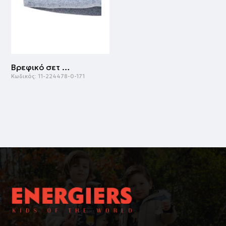
Βρεφικό σετ 2 τεμάχια με μπλούζα και σαλοπέτα για αγόρι (3-18 μηνών) | ΜΠΛΕ ΤΖΗΝ
Κωδικός:
11-224478-0-171