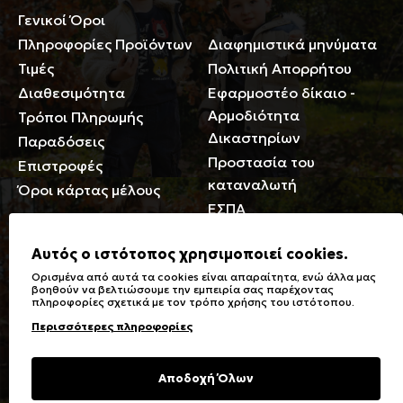
Γενικοί Όροι
Περιορισμοί ευθύνης
Πληροφορίες Προϊόντων
Διαφημιστικά μηνύματα
Τιμές
Πολιτική Απορρήτου
Διαθεσιμότητα
Εφαρμοστέο δίκαιο -
Αρμοδιότητα
Τρόποι Πληρωμής
Δικαστηρίων
Παραδόσεις
Προστασία του
Επιστροφές
καταναλωτή
Όροι κάρτας μέλους
ΕΣΠΑ
Γενικά
Αυτός ο ιστότοπος χρησιμοποιεί cookies.
Ορισμένα από αυτά τα cookies είναι απαραίτητα, ενώ άλλα μας
Καταστήματα
Σύμβολα πλύσης,
βοηθούν να βελτιώσουμε την εμπειρία σας παρέχοντας
πληροφορίες σχετικά με τον τρόπο χρήσης του ιστότοπου.
Ειδικές Εκπτώσεις ΑμΕΑ
σιδερώματος
Περισσότερες πληροφορίες
Δωροκάρτες
Τύποι & Φροντίδα
υφασμάτων
Συχνές Ερωτήσεις
Αποδοχή Όλων
Επικοινωνία
Μεγεθολόγιο