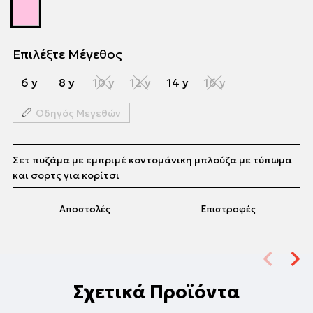
Επιλέξτε Μέγεθος
6 y
8 y
10 y
12 y
14 y
16 y
Οδηγός Μεγεθών
Σετ πυζάμα με εμπριμέ κοντομάνικη μπλούζα με τύπωμα
και σορτς για κορίτσι
Αποστολές
Επιστροφές
Σχετικά Προϊόντα