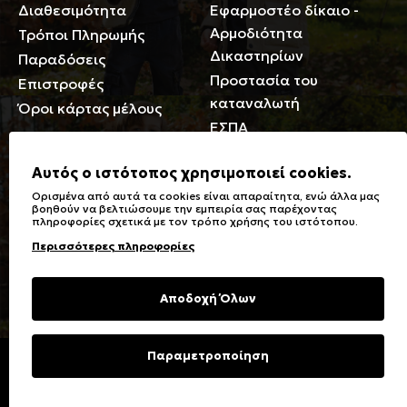
Διαθεσιμότητα
Εφαρμοστέο δίκαιο -
Αρμοδιότητα
Τρόποι Πληρωμής
Δικαστηρίων
Παραδόσεις
Προστασία του
Επιστροφές
καταναλωτή
Όροι κάρτας μέλους
ΕΣΠΑ
Γενικά
Αυτός ο ιστότοπος χρησιμοποιεί cookies.
Ορισμένα από αυτά τα cookies είναι απαραίτητα, ενώ άλλα μας
Καταστήματα
Σύμβολα πλύσης,
βοηθούν να βελτιώσουμε την εμπειρία σας παρέχοντας
πληροφορίες σχετικά με τον τρόπο χρήσης του ιστότοπου.
Ειδικές Εκπτώσεις ΑμΕΑ
σιδερώματος
Περισσότερες πληροφορίες
Δωροκάρτες
Τύποι & Φροντίδα
υφασμάτων
Συχνές Ερωτήσεις
Αποδοχή Όλων
Επικοινωνία
Μεγεθολόγιο
Φροντίδα Ρούχων
Παραμετροποίηση
Copyright © 2023 Energiers.gr
Developed and Designed by
Cactus