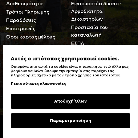
Διαθεσιμότητα
Εφαρμοστέο δίκαιο -
Αρμοδιότητα
Τρόποι Πληρωμής
Δικαστηρίων
Παραδόσεις
Προστασία του
Επιστροφές
καταναλωτή
Όροι κάρτας μέλους
ΕΣΠΑ
Γενικά
Αυτός ο ιστότοπος χρησιμοποιεί cookies.
Ορισμένα από αυτά τα cookies είναι απαραίτητα, ενώ άλλα μας
Καταστήματα
Σύμβολα πλύσης,
βοηθούν να βελτιώσουμε την εμπειρία σας παρέχοντας
πληροφορίες σχετικά με τον τρόπο χρήσης του ιστότοπου.
Ειδικές Εκπτώσεις ΑμΕΑ
σιδερώματος
Περισσότερες πληροφορίες
Δωροκάρτες
Τύποι & Φροντίδα
υφασμάτων
Συχνές Ερωτήσεις
Αποδοχή Όλων
Επικοινωνία
Μεγεθολόγιο
Φροντίδα Ρούχων
Παραμετροποίηση
Copyright © 2023 Energiers.gr
Developed and Designed by
Cactus