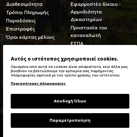
Διαθεσιμότητα
Εφαρμοστέο δίκαιο -
Αρμοδιότητα
Τρόποι Πληρωμής
Δικαστηρίων
Παραδόσεις
Προστασία του
Επιστροφές
καταναλωτή
Όροι κάρτας μέλους
ΕΣΠΑ
Γενικά
Αυτός ο ιστότοπος χρησιμοποιεί cookies.
Ορισμένα από αυτά τα cookies είναι απαραίτητα, ενώ άλλα μας
Καταστήματα
Σύμβολα πλύσης,
βοηθούν να βελτιώσουμε την εμπειρία σας παρέχοντας
πληροφορίες σχετικά με τον τρόπο χρήσης του ιστότοπου.
Ειδικές Εκπτώσεις ΑμΕΑ
σιδερώματος
Περισσότερες πληροφορίες
Δωροκάρτες
Τύποι & Φροντίδα
υφασμάτων
Συχνές Ερωτήσεις
Αποδοχή Όλων
Επικοινωνία
Μεγεθολόγιο
Φροντίδα Ρούχων
Παραμετροποίηση
Copyright © 2023 Energiers.gr
Developed and Designed by
Cactus