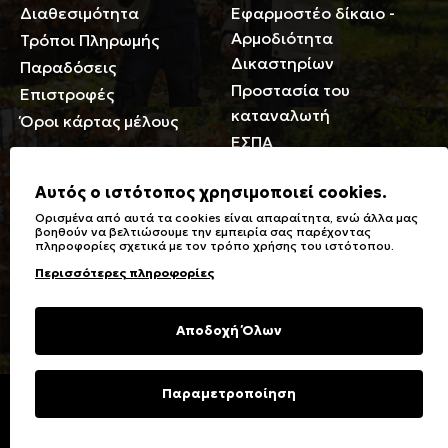
Διαθεσιμότητα
Εφαρμοστέο δίκαιο -
Αρμοδιότητα
Τρόποι Πληρωμής
Δικαστηρίων
Παραδόσεις
Προστασία του
Επιστροφές
καταναλωτή
Όροι κάρτας μέλους
ΕΣΠΑ
Γενικά
Αυτός ο ιστότοπος χρησιμοποιεί cookies.
Ορισμένα από αυτά τα cookies είναι απαραίτητα, ενώ άλλα μας
Καταστήματα
Σύμβολα πλύσης,
βοηθούν να βελτιώσουμε την εμπειρία σας παρέχοντας
πληροφορίες σχετικά με τον τρόπο χρήσης του ιστότοπου.
Ειδικές Εκπτώσεις ΑμΕΑ
σιδερώματος
Περισσότερες πληροφορίες
Δωροκάρτες
Τύποι & Φροντίδα
υφασμάτων
Συχνές Ερωτήσεις
Αποδοχή Όλων
Επικοινωνία
Μεγεθολόγιο
Φροντίδα Ρούχων
Παραμετροποίηση
Copyright © 2023 Energiers.gr
Developed and Designed by
Cactus