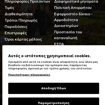
Πληροφορίες Προϊόντων
Διαφημιστικά μηνύματα
Τιμές
Πολιτική Απορρήτου
Διαθεσιμότητα
Εφαρμοστέο δίκαιο -
Αρμοδιότητα
Τρόποι Πληρωμής
Δικαστηρίων
Παραδόσεις
Προστασία του
Επιστροφές
καταναλωτή
Όροι κάρτας μέλους
ΕΣΠΑ
Γενικά
Αυτός ο ιστότοπος χρησιμοποιεί cookies.
Ορισμένα από αυτά τα cookies είναι απαραίτητα, ενώ άλλα μας
Καταστήματα
Σύμβολα πλύσης,
βοηθούν να βελτιώσουμε την εμπειρία σας παρέχοντας
πληροφορίες σχετικά με τον τρόπο χρήσης του ιστότοπου.
Ειδικές Εκπτώσεις ΑμΕΑ
σιδερώματος
Περισσότερες πληροφορίες
Δωροκάρτες
Τύποι & Φροντίδα
υφασμάτων
Συχνές Ερωτήσεις
Αποδοχή Όλων
Επικοινωνία
Μεγεθολόγιο
Φροντίδα Ρούχων
Παραμετροποίηση