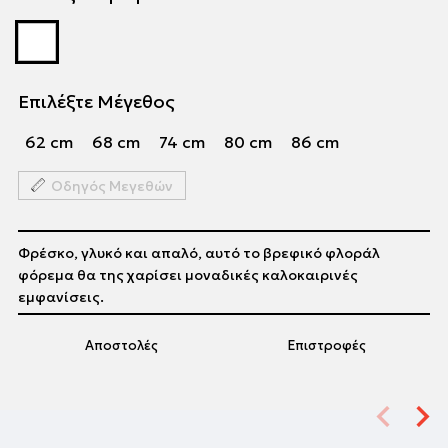
Επιλέξτε Μέγεθος
62 cm
68 cm
74 cm
80 cm
86 cm
Οδηγός Μεγεθών
Φρέσκο, γλυκό και απαλό, αυτό το βρεφικό φλοράλ
φόρεμα θα της χαρίσει μοναδικές καλοκαιρινές
εμφανίσεις.
Αποστολές
Επιστροφές