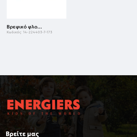
Βρεφικό φλοράλ φόρεμα για κορίτσι (3-18 μηνών) | ΕΜΠΡΙΜΕ
Κωδικός:
14-224403-7-173
Βρείτε μας