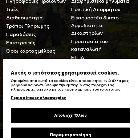
Πληροφορίες Προϊόντων
Διαφημιστικά μηνύματα
Τιμές
Πολιτική Απορρήτου
Διαθεσιμότητα
Εφαρμοστέο δίκαιο -
Αρμοδιότητα
Τρόποι Πληρωμής
Δικαστηρίων
Παραδόσεις
Προστασία του
Επιστροφές
καταναλωτή
Όροι κάρτας μέλους
ΕΣΠΑ
Γενικά
Αυτός ο ιστότοπος χρησιμοποιεί cookies.
Ορισμένα από αυτά τα cookies είναι απαραίτητα, ενώ άλλα μας
Καταστήματα
Σύμβολα πλύσης,
βοηθούν να βελτιώσουμε την εμπειρία σας παρέχοντας
πληροφορίες σχετικά με τον τρόπο χρήσης του ιστότοπου.
Ειδικές Εκπτώσεις ΑμΕΑ
σιδερώματος
Περισσότερες πληροφορίες
Δωροκάρτες
Τύποι & Φροντίδα
υφασμάτων
Συχνές Ερωτήσεις
Αποδοχή Όλων
Επικοινωνία
Μεγεθολόγιο
Φροντίδα Ρούχων
Παραμετροποίηση